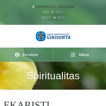
KARANGJATI, UNGARAN
DAY
24°C
NIGHT
20°C
Services
Menu
Spiritualitas
EKARISTI