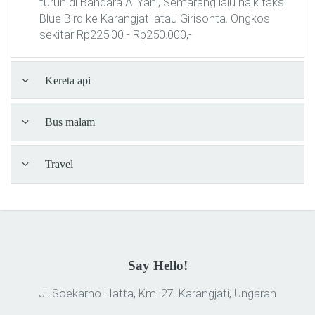
turun di Bandara A. Yani, Semarang lalu naik taksi
Blue Bird ke Karangjati atau Girisonta. Ongkos
sekitar Rp225.00 - Rp250.000,-
Kereta api
Bus malam
Travel
Say Hello!
Jl. Soekarno Hatta, Km. 27.
Karangjati, Ungaran