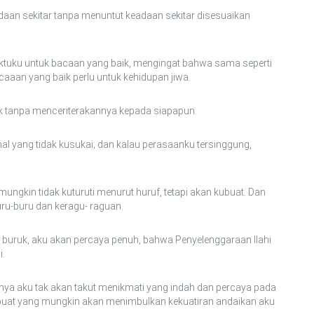
adaan sekitar tanpa menuntut keadaan sekitar disesuaikan
waktuku untuk bacaan yang baik, mengingat bahwa sama seperti
aaan yang baik perlu untuk kehidupan jiwa.
aik tanpa menceriterakannya kepada siapapun.
 hal yang tidak kusukai; dan kalau perasaanku tersinggung,
mungkin tidak kuturuti menurut huruf, tetapi akan kubuat. Dan
ru-buru dan keragu- raguan.
lan buruk, aku akan percaya penuh, bahwa Penyelenggaraan Ilahi
i.
usnya aku tak akan takut menikmati yang indah dan percaya pada
rbuat yang mungkin akan menimbulkan kekuatiran andaikan aku