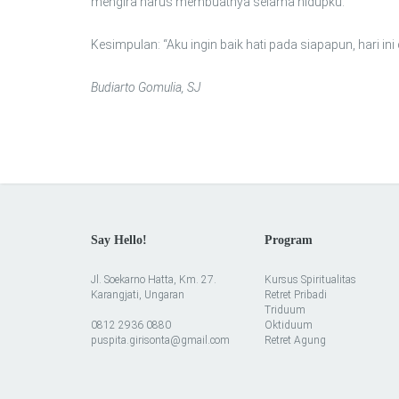
mengira harus membuatnya selama hidupku.
Kesimpulan: “Aku ingin baik hati pada siapapun, hari ini 
Budiarto Gomulia, SJ
Say Hello!
Program
Jl. Soekarno Hatta, Km. 27.
Kursus Spiritualitas
Karangjati, Ungaran
Retret Pribadi
Triduum
0812 2936 0880
Oktiduum
puspita.girisonta@gmail.com
Retret Agung