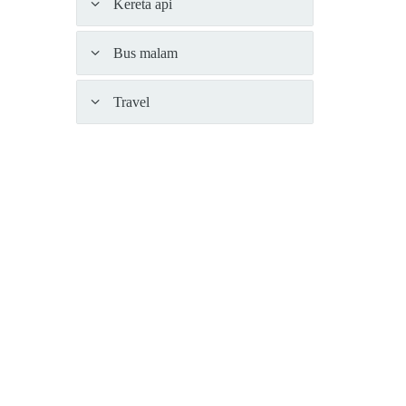
Kereta api
Bus malam
Travel