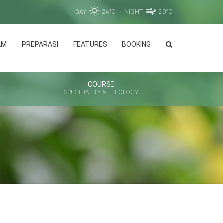
DAY
24°C
NIGHT
20°C
AM
PREPARASI
FEATURES
BOOKING
COURSE
SPIRITUALITY & THEOLOGY