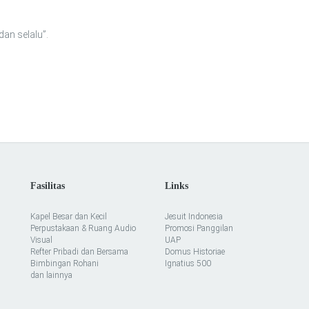
dan selalu”.
Fasilitas
Links
Kapel Besar dan Kecil
Jesuit Indonesia
Perpustakaan & Ruang Audio
Promosi Panggilan
Visual
UAP
Refter Pribadi dan Bersama
Domus Historiae
Bimbingan Rohani
Ignatius 500
dan lainnya