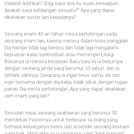
melebih-lebihkan? Bagi saya doa itu suatu kewajiban.
Apakah saya kehilangan sesuatu?” Apa yang dapat
dikatakan suster lain kepadanya?
Seorang imam 40-an tahun minta pertolongan pada
seorang imam lain, karena merasa dalam krisis panggilan.
Dia hampir tidak lagi berdoa dan tidak lagi mengalami
kepuasan kalau berkhotbah atau memimpin Liturgi.
Biasanya ia merasa kesepian. Baru-baru ini ia berjumpa
dengan seorang janda yang berumur 35 tahun, dan ia
tertarik olehnya. Sekarang ia ingat terus sama dia dan
ingin bersama dengan dia kalau tidak sibuk dengan tugas
paroki. Dia minta pertolongan. Apa yang dapat dikatakan
oleh imam yang lain?
Sesudah misa, seorang usahawan yang berumur 50
mendekati Pastornya untuk berbicara. Ia orang yang
berhasil, keluarganya beres dan ia sendiri seorang kristiani
yang baik. Akhir-akhir ini ia terganggu oleh “keduniawian”