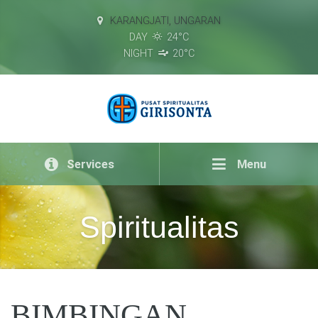
KARANGJATI, UNGARAN
DAY
24°C
NIGHT
20°C
Services
Menu
Spiritualitas
BIMBINGAN